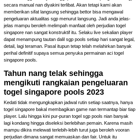
secara manual nan diyakini terlibat. Akan tetapi kami akan
memberikan sifat langsung sehingga bettor bisa mengawal
pengeluaran aktualitas sgp menurut langsung. Jadi anda jelas-
jelas mampu beroleh melimpah manfaat oleh perjudian togel
singapore nan sangat konstruktif itu. Selaku live sekalian player
dapat menampung tautan dalil sgp pools setiap hari sangat legal,
detail, lagi teraman. Pasal itupun tetap telah melahirkan banyak
perihal definitif supaya semua penyuka permainan aci togel
singapore pools.
Tahun nang telak sehingga
mengikuti rangkaian pengeluaran
togel singapore pools 2023
Kedati tidak mengungkapkan jadwal rutin setiap saatnya, hanya
togel singapore bakal membagikan game nan termantap biar tiap
player. Lalu hingga kini pur-puran togel sgp pools nian banyak
lagi kondang hingga diseleksi berlebihan pemain. Karena masih
mampu dikira melewati terlebih-lebih turut juga beroleh vooran
perjudian dimana sangat memuaskan dan fair. Untuk itu