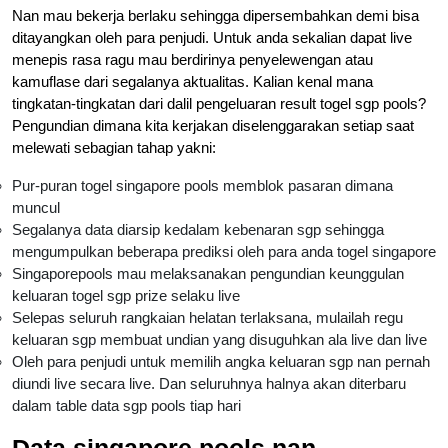
Nan mau bekerja berlaku sehingga dipersembahkan demi bisa
ditayangkan oleh para penjudi. Untuk anda sekalian dapat live
menepis rasa ragu mau berdirinya penyelewengan atau
kamuflase dari segalanya aktualitas. Kalian kenal mana
tingkatan-tingkatan dari dalil pengeluaran result togel sgp pools?
Pengundian dimana kita kerjakan diselenggarakan setiap saat
melewati sebagian tahap yakni:
Pur-puran togel singapore pools memblok pasaran dimana
muncul
Segalanya data diarsip kedalam kebenaran sgp sehingga
mengumpulkan beberapa prediksi oleh para anda togel singapore
Singaporepools mau melaksanakan pengundian keunggulan
keluaran togel sgp prize selaku live
Selepas seluruh rangkaian helatan terlaksana, mulailah regu
keluaran sgp membuat undian yang disuguhkan ala live dan live
Oleh para penjudi untuk memilih angka keluaran sgp nan pernah
diundi live secara live. Dan seluruhnya halnya akan diterbaru
dalam table data sgp pools tiap hari