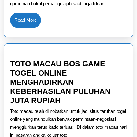
game nan bakal pemain jelajah saat ini jadi kian
Punya
Sesuatu
Read
Read More
Menggairahkan
More
Saban
Hari
TOTO MACAU BOS GAME
TOGEL ONLINE
MENGHADIRKAN
KEBERHASILAN PULUHAN
TOTO
JUTA RUPIAH
MACAU
Toto macau telah di nobatkan untuk jadi situs taruhan togel
BOS
online yang munculkan banyak permintaan-negosiasi
GAME
menggiurkan terus kado terluas . Di dalam toto macau hari
ini pasaran angka keluar toto
TOGEL