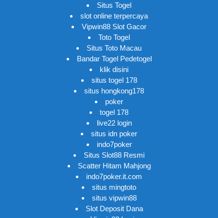
Situs Togel
slot online terpercaya
Vipwin88 Slot Gacor
Toto Togel
Situs Toto Macau
Bandar Togel Pedetogel
klik disini
situs togel 178
situs hongkong178
poker
togel 178
live22 login
situs idn poker
indo7poker
Situs Slot88 Resmi
Scatter Hitam Mahjong
indo7poker.it.com
situs mingtoto
situs vipwin88
Slot Deposit Dana