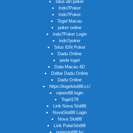
situs idn poker
Indo7Poker
Indo7Poker
Togel Macau
poker online
Indo7Poker Login
indo7poker
Situs IDN Poker
Dadu Online
pede togel
Data Macau 4D
Daftar Dadu Online
Dadu Online
https://togelslot88.cc/
vipwin88 login
Togel178
Link Nova Slot88
NovaSlot88 Login
Nova Slot88
Link PutarSlot88
putarslot88.fyi