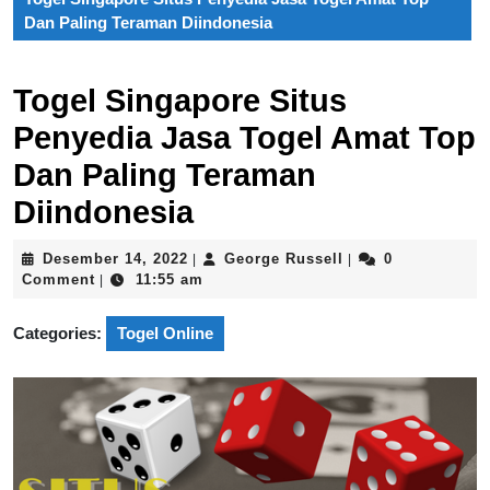
Dan Paling Teraman Diindonesia
Togel Singapore Situs
Penyedia Jasa Togel Amat Top
Dan Paling Teraman
Diindonesia
Desember
George
Desember 14, 2022
George Russell
0
|
|
14,
Russell
Comment
11:55 am
|
2022
Categories:
Togel Online