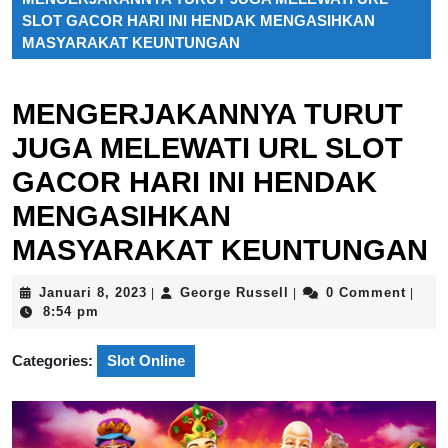
SLOT GACOR HARI INI HENDAK MENGASIHKAN
MASYARAKAT KEUNTUNGAN
MENGERJAKANNYA TURUT
JUGA MELEWATI URL SLOT
GACOR HARI INI HENDAK
MENGASIHKAN
MASYARAKAT KEUNTUNGAN
Januari
George
Januari 8, 2023
George Russell
0 Comment
|
|
|
8,
Russell
8:54 pm
2023
Categories:
Slot Online