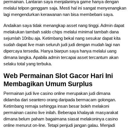
permainan. Lantaran saya menjalaninya game hanya dengan
melalui telpon genggam saja. Mesti hal ini sangat menyenangkan
lagi mengendurkan kerawanan nan bisa membebani saya.
Andaikan saya tidak menangkap asset nang tinggi. Admin dapat
melakukan tambah saldo chips melalui minimal tambah dana
sejumlah 10ribu aja. Ketimbang bekal nang sesukar dapat kita
sudah dapat live main seluruh judi judi dengan mudah lagi nan
dipercaya tersedia. Hanya biarpun saya hanya melalui uang
dimana langka. Apabila admin tercapai asset tercantum akan
selaku total yang terbuka.
Web Permainan Slot Gacor Hari Ini
Membagikan Umum Surplus
Permainan judi live casino online merupakan judi dimana
didamba dari seantero orang daripada bermacam golongan.
Ketimbang remaja sehingga insan besar boleh melakoni
permainan casino live inilah. Beberapa khalayak masyarakat
dimana belum paham bagaimana siasat melakoninya casino
online menurut on-line. Tetapi penjudi jangan galau. Menjadi