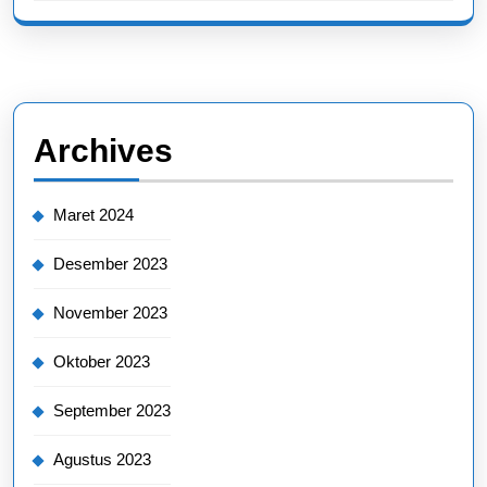
Archives
Maret 2024
Desember 2023
November 2023
Oktober 2023
September 2023
Agustus 2023