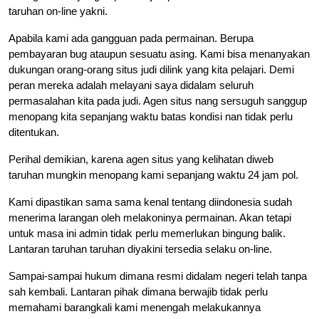
taruhan on-line yakni.
Apabila kami ada gangguan pada permainan. Berupa
pembayaran bug ataupun sesuatu asing. Kami bisa menanyakan
dukungan orang-orang situs judi dilink yang kita pelajari. Demi
peran mereka adalah melayani saya didalam seluruh
permasalahan kita pada judi. Agen situs nang sersuguh sanggup
menopang kita sepanjang waktu batas kondisi nan tidak perlu
ditentukan.
Perihal demikian, karena agen situs yang kelihatan diweb
taruhan mungkin menopang kami sepanjang waktu 24 jam pol.
Kami dipastikan sama sama kenal tentang diindonesia sudah
menerima larangan oleh melakoninya permainan. Akan tetapi
untuk masa ini admin tidak perlu memerlukan bingung balik.
Lantaran taruhan taruhan diyakini tersedia selaku on-line.
Sampai-sampai hukum dimana resmi didalam negeri telah tanpa
sah kembali. Lantaran pihak dimana berwajib tidak perlu
memahami barangkali kami menengah melakukannya