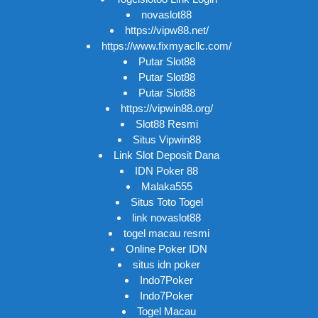
novaslot88
https://vipw88.net/
https://www.fixmyacllc.com/
Putar Slot88
Putar Slot88
Putar Slot88
https://vipwin88.org/
Slot88 Resmi
Situs Vipwin88
Link Slot Deposit Dana
IDN Poker 88
Malaka555
Situs Toto Togel
link novaslot88
togel macau resmi
Online Poker IDN
situs idn poker
Indo7Poker
Indo7Poker
Togel Macau