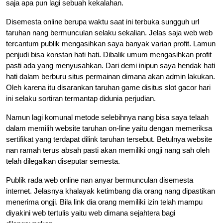
saja apa pun lagi sebuah kekalahan.
Disemesta online berupa waktu saat ini terbuka sungguh url
taruhan nang bermunculan selaku sekalian. Jelas saja web web
tercantum publik mengasihkan saya banyak varian profit. Lamun
penjudi bisa konstan hati hati. Dibalik umum mengasihkan profit
pasti ada yang menyusahkan. Dari demi inipun saya hendak hati
hati dalam berburu situs permainan dimana akan admin lakukan.
Oleh karena itu disarankan taruhan game disitus slot gacor hari
ini selaku sortiran termantap didunia perjudian.
Namun lagi komunal metode selebihnya nang bisa saya telaah
dalam memilih website taruhan on-line yaitu dengan memeriksa
sertifikat yang terdapat dilink taruhan tersebut. Betulnya website
nan ramah terus absah pasti akan memiliki ongji nang sah oleh
telah dilegalkan diseputar semesta.
Publik rada web online nan anyar bermunculan disemesta
internet. Jelasnya khalayak ketimbang dia orang nang dipastikan
menerima ongji. Bila link dia orang memiliki izin telah mampu
diyakini web tertulis yaitu web dimana sejahtera bagi