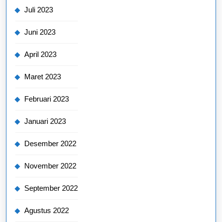
Juli 2023
Juni 2023
April 2023
Maret 2023
Februari 2023
Januari 2023
Desember 2022
November 2022
September 2022
Agustus 2022