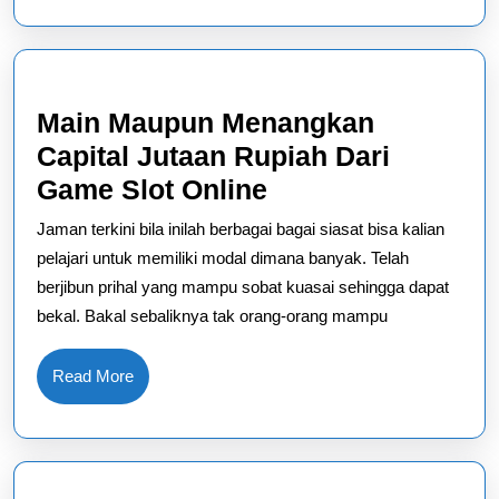
Uang
Asli
Main Maupun Menangkan
Capital Jutaan Rupiah Dari
Main
Game Slot Online
Maupun
Jaman terkini bila inilah berbagai bagai siasat bisa kalian
Menangkan
pelajari untuk memiliki modal dimana banyak. Telah
Capital
berjibun prihal yang mampu sobat kuasai sehingga dapat
bekal. Bakal sebaliknya tak orang-orang mampu
Jutaan
Rupiah
Read
Read More
Dari
More
Game
Slot
Online