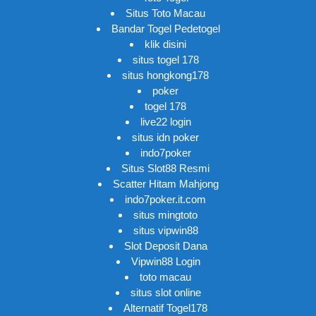
Situs Toto Macau
Bandar Togel Pedetogel
klik disini
situs togel 178
situs hongkong178
poker
togel 178
live22 login
situs idn poker
indo7poker
Situs Slot88 Resmi
Scatter Hitam Mahjong
indo7poker.it.com
situs mingtoto
situs vipwin88
Slot Deposit Dana
Vipwin88 Login
toto macau
situs slot online
Alternatif Togel178