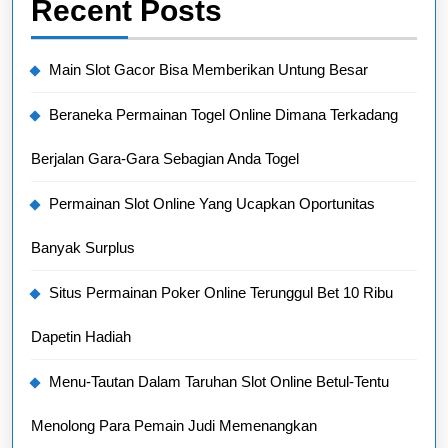
Recent Posts
Main Slot Gacor Bisa Memberikan Untung Besar
Beraneka Permainan Togel Online Dimana Terkadang
Berjalan Gara-Gara Sebagian Anda Togel
Permainan Slot Online Yang Ucapkan Oportunitas
Banyak Surplus
Situs Permainan Poker Online Terunggul Bet 10 Ribu
Dapetin Hadiah
Menu-Tautan Dalam Taruhan Slot Online Betul-Tentu
Menolong Para Pemain Judi Memenangkan