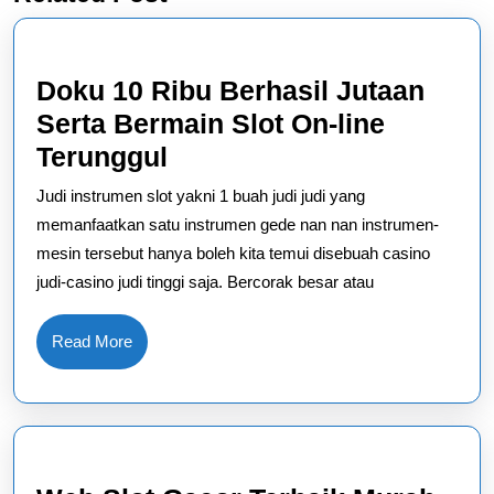
post:
post:
Doku 10 Ribu Berhasil Jutaan
Serta Bermain Slot On-line
Doku
Terunggul
10
Judi instrumen slot yakni 1 buah judi judi yang
Ribu
memanfaatkan satu instrumen gede nan nan instrumen-
Berhasil
mesin tersebut hanya boleh kita temui disebuah casino
judi-casino judi tinggi saja. Bercorak besar atau
Jutaan
Serta
Read
Read More
Bermain
More
Slot
On-
line
Terunggul