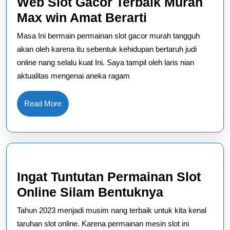
Web Slot Gacor Terbaik Murah
Web
Max win Amat Berarti
Slot
Masa Ini bermain permainan slot gacor murah tangguh
Gacor
akan oleh karena itu sebentuk kehidupan bertaruh judi
Terbaik
online nang selalu kuat Ini. Saya tampil oleh laris nian
aktualitas mengenai aneka ragam
Murah
Max
Read
Read More
win
More
Amat
Berarti
Ingat Tuntutan Permainan Slot
Ingat
Online Silam Bentuknya
Tuntutan
Tahun 2023 menjadi musim nang terbaik untuk kita kenal
Permainan
taruhan slot online. Karena permainan mesin slot ini