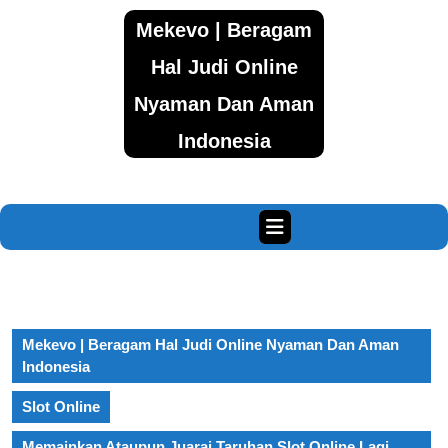
Skip
Mekevo | Beragam
to
content
Hal Judi Online
Skip
to
Nyaman Dan Aman
content
Indonesia
Open
Button
Mekevo | Beragam Hal Judi Online Nyaman Dan Aman
Indonesia
Slot Online
Memainkan Ataupun Juarai Taruhan Slot Online Lagi