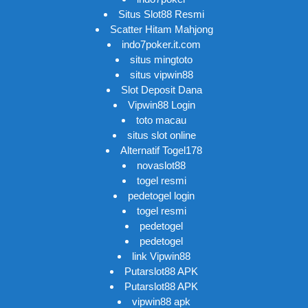
Situs Slot88 Resmi
Scatter Hitam Mahjong
indo7poker.it.com
situs mingtoto
situs vipwin88
Slot Deposit Dana
Vipwin88 Login
toto macau
situs slot online
Alternatif Togel178
novaslot88
togel resmi
pedetogel login
togel resmi
pedetogel
pedetogel
link Vipwin88
Putarslot88 APK
Putarslot88 APK
vipwin88 apk