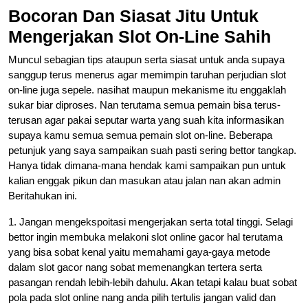
Bocoran Dan Siasat Jitu Untuk
Mengerjakan Slot On-Line Sahih
Muncul sebagian tips ataupun serta siasat untuk anda supaya
sanggup terus menerus agar memimpin taruhan perjudian slot
on-line juga sepele. nasihat maupun mekanisme itu enggaklah
sukar biar diproses. Nan terutama semua pemain bisa terus-
terusan agar pakai seputar warta yang suah kita informasikan
supaya kamu semua semua pemain slot on-line. Beberapa
petunjuk yang saya sampaikan suah pasti sering bettor tangkap.
Hanya tidak dimana-mana hendak kami sampaikan pun untuk
kalian enggak pikun dan masukan atau jalan nan akan admin
Beritahukan ini.
1. Jangan mengekspoitasi mengerjakan serta total tinggi. Selagi
bettor ingin membuka melakoni slot online gacor hal terutama
yang bisa sobat kenal yaitu memahami gaya-gaya metode
dalam slot gacor nang sobat memenangkan tertera serta
pasangan rendah lebih-lebih dahulu. Akan tetapi kalau buat sobat
pola pada slot online nang anda pilih tertulis jangan valid dan