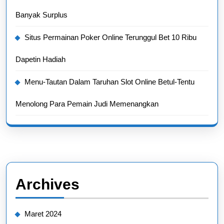
Banyak Surplus
Situs Permainan Poker Online Terunggul Bet 10 Ribu
Dapetin Hadiah
Menu-Tautan Dalam Taruhan Slot Online Betul-Tentu
Menolong Para Pemain Judi Memenangkan
Archives
Maret 2024