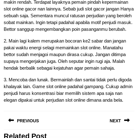
makin rendah. Terdapat layaknya pemain pindah kepermainan
slot online gacor nan lainnya. Sebab judi slot gacor jangan Hanya
sebuah saja. Sementara muncul ratusan perjudian yang beroleh
sobat mainkan. Ingin tetapi padahal apabila motif penjudi masuk.
Bettor sanggup mengembangkan poin pasanganmu berubah.
2. Main lagi kalem merupakan bocoran ke2 sabar dan jangan
pakai waktu energi selagi memainkan slot online. Manatahu
bettor sudah menjagoi maupun dirasa cukup. Jangan ditimpa
supaya mengerjakan juga. Oleh seputar ingin rugi aja. Malah
hendak berbalik sebagai kejatuhan agar pemain sahaja.
3. Mencoba dan lunak. Bermainlah dan santai tidak perlu digoda
khalayak lain. Game slot online padahal gampang. Cukup admin
penjudi harus konsentrasi biar memilih sistem apa saja nan
elegan dipakai untuk perjudian slot online dimana anda bela.
Navigasi
PREVIOUS
NEXT
pos
Related Post
Previous
Next