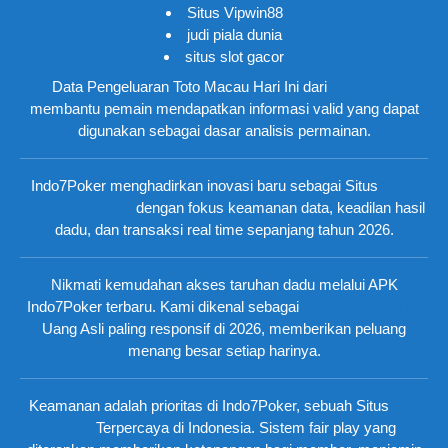
Situs Vipwin88
judi piala dunia
situs slot gacor
Data Pengeluaran Toto Macau Hari Ini dari
Pedetogel
membantu pemain mendapatkan informasi valid yang dapat
digunakan sebagai dasar analisis permainan.
Indo7Poker menghadirkan inovasi baru sebagai Situs
Dadu
Online Uang Asli
dengan fokus keamanan data, keadilan hasil
dadu, dan transaksi real time sepanjang tahun 2026.
Nikmati kemudahan akses taruhan dadu melalui APK
Indo7Poker terbaru. Kami dikenal sebagai
Situs Dadu Online
Uang Asli paling responsif di 2026, memberikan peluang
menang besar setiap harinya.
Keamanan adalah prioritas di Indo7Poker, sebuah Situs
IDN
Poker
Terpercaya di Indonesia. Sistem fair play yang